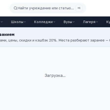
Найти учреждение или статью...
⌘K
ы
Школы
Колледжи
Вузы
Лагеря
К
ованием
тами, цены, скидки и кэшбэк 20%. Места разбирают заранее —
Загрузка...