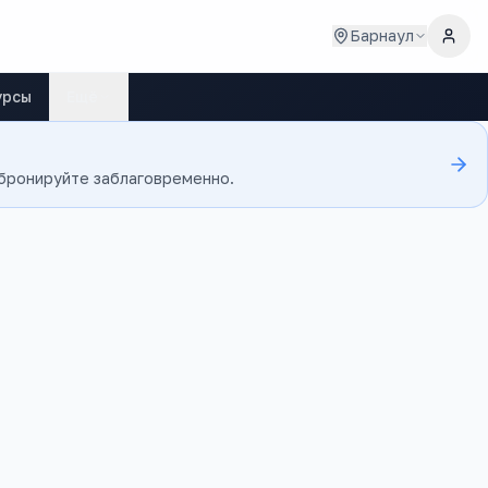
Барнаул
урсы
Ещё
 бронируйте заблаговременно.