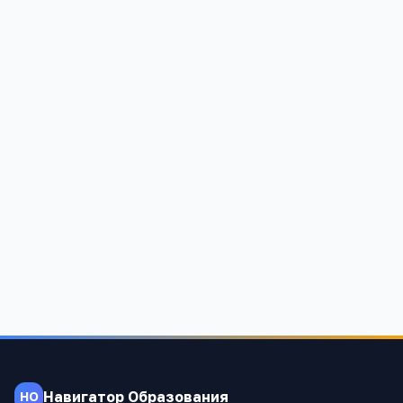
Хайрюзовская средняя общеобразовательная
школа № 21
Красноярский край, Иланский район, с. Хайрюзовка, ул.
Новоселов
1 191
Навигатор Образования
НО