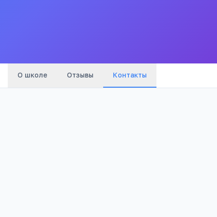
Все
школы
города
О школе
Отзывы
Контакты
Телефон:
+7(385) 343
…
показать
Адрес:
Алтайский край, Троицкий район, с.
Хайрюзовка, ул. Школьная, 3