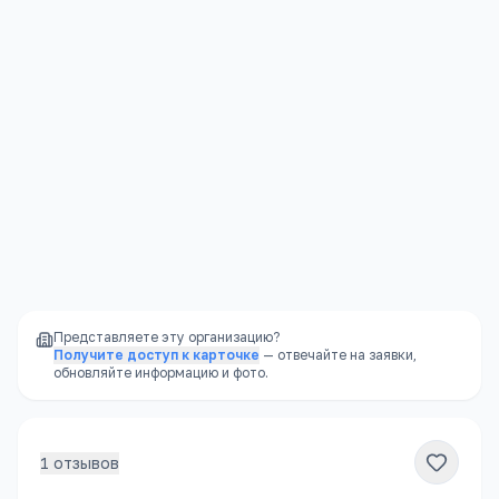
Алтайский край, Троицкий район, с. Хайрюзовка, ул. Школьная, 3
Открыть в Яндекс.Картах →
Представляете эту организацию?
Получите доступ к карточке
— отвечайте на заявки,
обновляйте информацию и фото.
1
отзывов