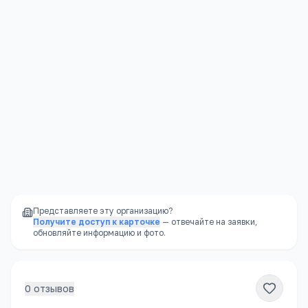
Я согласен(а) на обработку моих персональных данных и
публикацию отзыва после модерации в соответствии с
Политикой конфиденциальности
.
Отправить
Представляете эту организацию?
Получите доступ к карточке
— отвечайте на заявки,
обновляйте информацию и фото.
0
отзывов