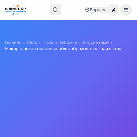
Барнаул
Главная
›
Школы
›
село Лебяжье
›
Бюджетные
›
Макарьевская основная общеобразовательная школа
Макарьевская основная
общеобразовательная
школа
муниципальное казенное общеобразовательное
учреждение "Макарьевская основная
общеобразовательная школа"