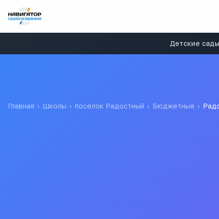
Детские сад
Главная
›
Школы
›
поселок Радостный
›
Бюджетные
›
Радо
Радостная начальная о
Муниципальное казенное общеобразовательное учреждение