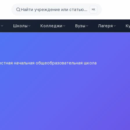
Найти учреждение или статью...
⌘K
ы
Школы
Колледжи
Вузы
Лагеря
К
стная начальная общеобразовательная школа
бщеобразовательная шко
 "Радостная основная общеобразовательная школа" Крутихин
Все
школы
города