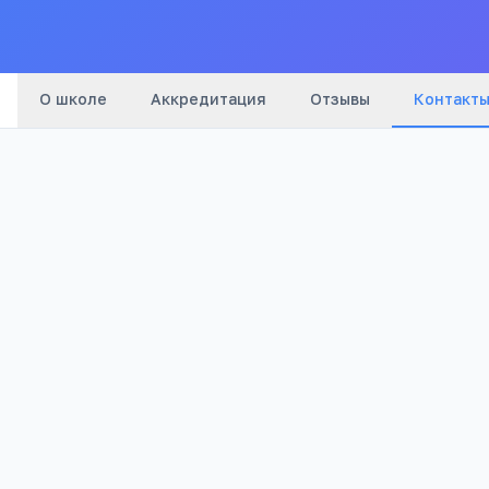
О школе
Аккредитация
Отзывы
Контакт
Телефон:
+7(385) 892
…
показать
Email:
krutiha@list.ru
Адрес:
Алтайский край, Крутихинский район, п.Радост