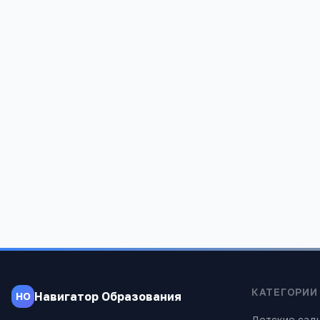
Алтайский край, Крутихинский район, п.Радостный , ул.Михайловичей
КАТЕГОРИИ
Навигатор Образования
НО
Детские сад