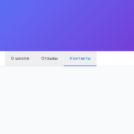
Для детейсирот и детей оставшихся без попечения
родителей Тальменский санаторный детский дом
Все
школы
города
О школе
Отзывы
Контакты
Адрес:
Алтайский край, Тальменский район,
р.п.Тальменка, ул. Учительская 2а