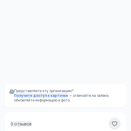
Алтайский край, Тальменский район, р.п.Тальменка, ул. Учительская 2а
Открыть в Яндекс.Картах →
Представляете эту организацию?
Получите доступ к карточке
— отвечайте на заявки,
обновляйте информацию и фото.
0
отзывов