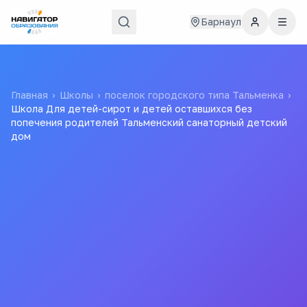
Барнаул
Главная
›
Школы
›
поселок городского типа Тальменка
›
Школа Для детей-сирот и детей оставшихся без
попечения родителей Тальменский санаторный детский
дом
Школа Для детей-сирот и
детей оставшихся без
попечения родителей
Тальменский санаторный
детский дом