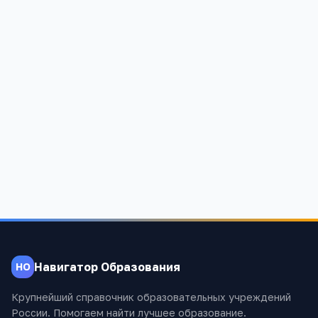
Тальменская специальная коррекционная школа
Алтайский край, Тальменский район, р.п.Тальменка, ул.
Чернышевского 29
1 182
Навигатор Образования
НО
Крупнейший справочник образовательных учреждений
России. Помогаем найти лучшее образование.