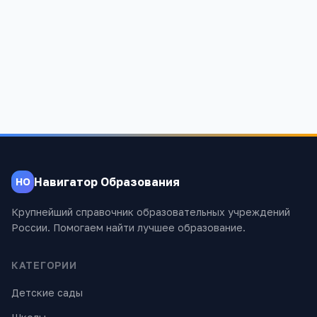
Калманская средняя общеобразовательная школа
Алтайский край, Калманский район, с.Калманка, ул. Ленина,
22
1 268
Навигатор Образования
НО
Крупнейший справочник образовательных учреждений
России. Помогаем найти лучшее образование.
КАТЕГОРИИ
Детские сады