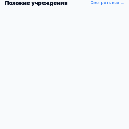
Похожие учреждения
Смотреть все →
Школа МБОУ ДОД ДЮСШ
Алтайский край, Калманка с, Ленина ул, 20
680