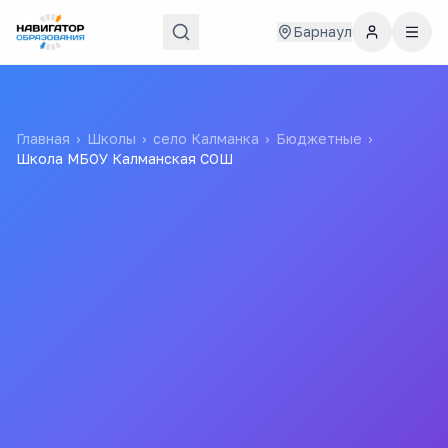
Барнаул
Главная
›
Школы
›
село Калманка
›
Бюджетные
›
Школа МБОУ Калманская СОШ
Школа МБОУ Калманская
СОШ
Муниципальное Бюджетное Образовательное
Учреждение Калманская Средняя Общеобразовательная
Школа
Все
школы
города