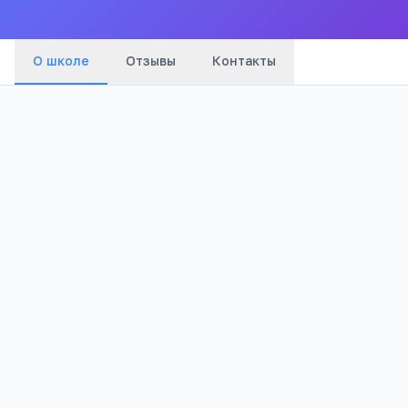
О школе
Отзывы
Контакты
Бюджетный
731
Тип
Просмотров
Полезно родителям
РЕКЛАМА
школьников
Телефона меньше, а оценки лучше
Бесплатный 5-дневный онлайн-марафон