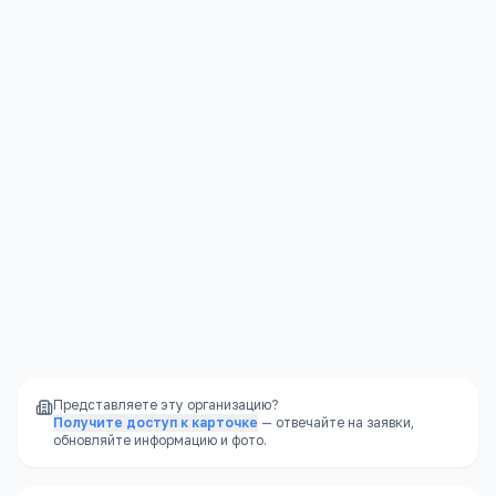
Социализация
—
большой разнообразный
коллектив
Юридическая защита
—
права ребёнка
защищены законом
Стабильность
—
школа не закроется из-за
финансовых проблем владельца
Доступность
—
школы есть в каждом
районе, часто в шаговой доступности
Представляете эту организацию?
Получите доступ к карточке
— отвечайте на заявки,
обновляйте информацию и фото.