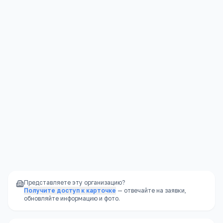
Социализация
—
большой разнообразный
коллектив
Юридическая защита
—
права ребёнка
защищены законом
Стабильность
—
школа не закроется из-за
финансовых проблем владельца
Доступность
—
школы есть в каждом
районе, часто в шаговой доступности
Представляете эту организацию?
Получите доступ к карточке
— отвечайте на заявки,
обновляйте информацию и фото.