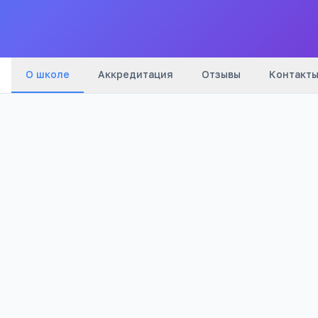
Все
школы
города
О школе
Аккредитация
Отзывы
Контакт
Бюджетный
3
Тип
Отзывов
7 399
Просмотров
Полезно родителям
РЕКЛАМА