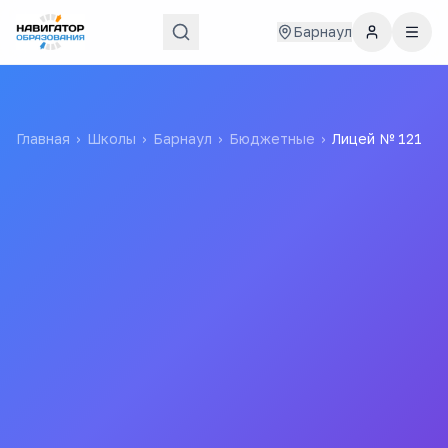
Барнаул
Главная
›
Школы
›
Барнаул
›
Бюджетные
›
Лицей № 121
Лицей № 121
Муниципальное бюджетное
общеобразовательное учреждение "Лицей №
121"
МБОУ "Лицей № 121"
3.7