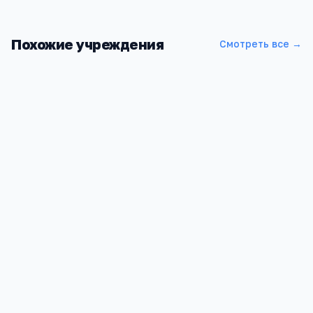
Похожие учреждения
Смотреть все →
Гимназия №79
Алтайский край, Барнаул г, улица Г. Исакова, 227, -
4.3
7
7 750