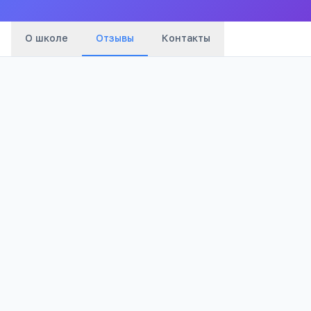
О школе
Отзывы
Контакты
Оценка:
Я согласен(а) на обработку моих персональных данных и
публикацию отзыва после модерации в соответствии с
Политикой конфиденциальности
.