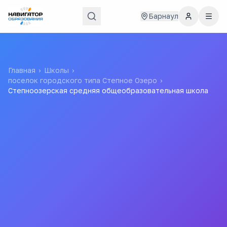
Барнаул
Главная
›
Школы
›
поселок городского типа Степное Озеро
›
Степноозерская средняя общеобразовательная школа
Степноозерская средняя
общеобразовательная
школа
Все
школы
города