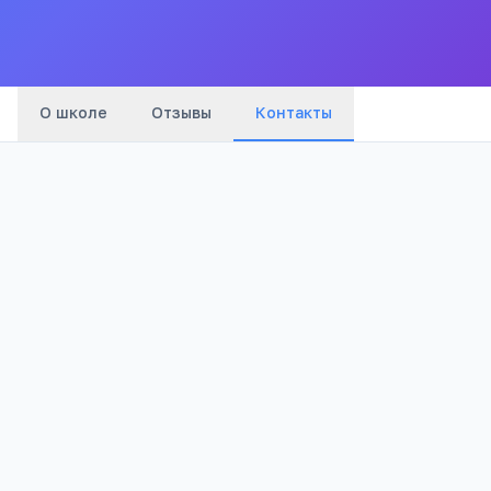
Все
школы
города
О школе
Отзывы
Контакты
Телефон:
+7(385) 972
…
показать
Адрес:
Алтайский край, Тогульский район,
с.Титово, ул.Центральная 35