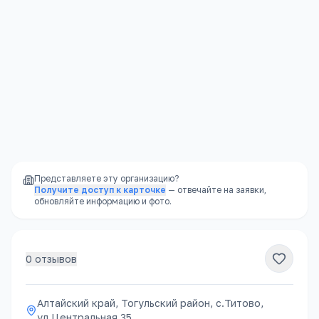
Алтайский край, Тогульский район, с.Титово, ул.Центральная 35
Открыть в Яндекс.Картах →
Представляете эту организацию?
Получите доступ к карточке
— отвечайте на заявки,
обновляйте информацию и фото.
0
отзывов
Алтайский край, Тогульский район, с.Титово,
ул.Центральная 35