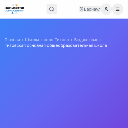
Барнаул
Главная
›
Школы
›
село Титово
›
Бюджетные
›
Титовская основная общеобразовательная школа
Титовская основная
общеобразовательная
школа
Муниципальное казённое общеобразовательное
учреждение "Титовская основная общеобразовательная
школа" Тогульского района