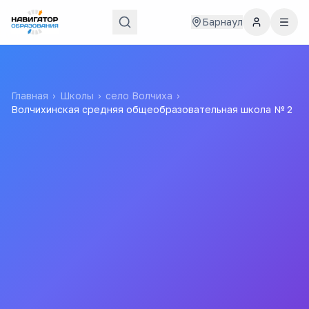
Барнаул
Главная
›
Школы
›
село Волчиха
›
Волчихинская средняя общеобразовательная школа № 2
Волчихинская средняя
общеобразовательная
школа № 2
Все
школы
города