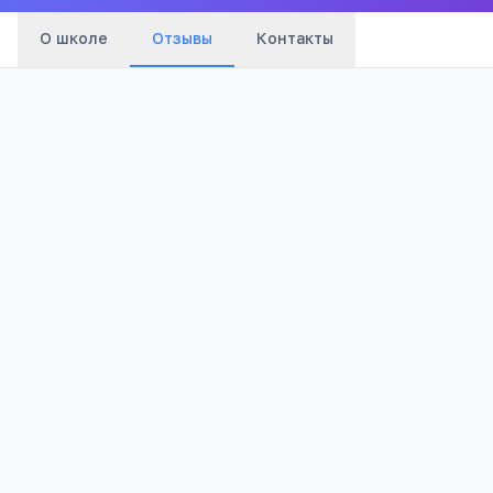
О школе
Отзывы
Контакты
Оценка:
Я согласен(а) на обработку моих персональных данных и
публикацию отзыва после модерации в соответствии с
Политикой конфиденциальности
.
Отправить