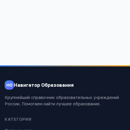
Волчихинская начальная общеобразовательная
школа
Нижегородская область, Сосновский район, деревня Волчиха,
улица Ленина, дом 1 а
674
Навигатор Образования
НО
Крупнейший справочник образовательных учреждений
России. Помогаем найти лучшее образование.
КАТЕГОРИИ