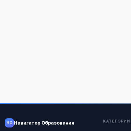
АИТиП АтиСО
Филиал МПС
Алтайского
Алтайский край, г. Барнаул,Проезд 9 мая д. 8
Алтайский к
830
886
КАТЕГОРИИ
Навигатор Образования
НО