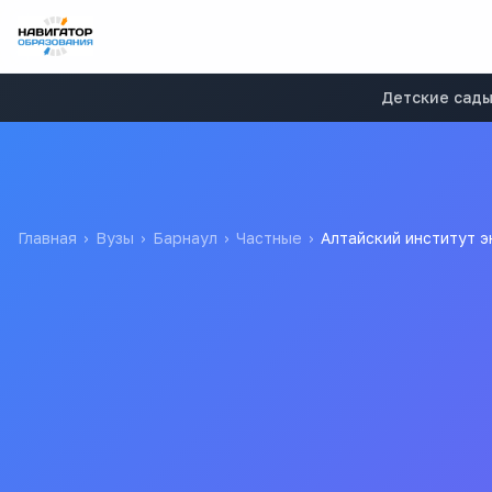
Детские сад
Главная
›
Вузы
›
Барнаул
›
Частные
›
Алтайский институт э
Алтайский институт
АИЭ СпбУУЭ
Все
ву