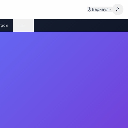
Барнаул
урсы
Ещё
бУУЭ