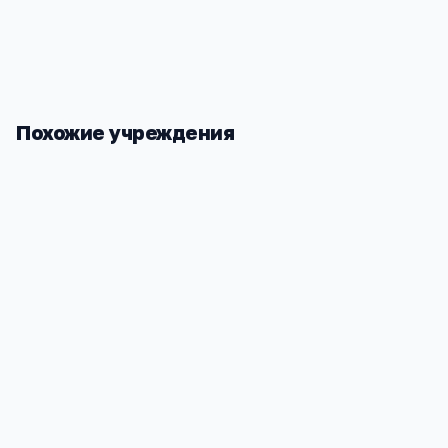
Похожие учреждения
Алтайский институт финансового
АГМУ
управления
Алтайский к
40
Барнаул, Ползунова 21
1
5 259
5
1
2 028