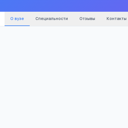
О вузе
Специальности
Отзывы
Контакты
1998
Частный
Год основания
Тип
Полезно абитуриентам
Подготовка к ЕГЭ 1 на 1 с репетитором
Тетрика: бесплатный вводный урок и план под
предмету. Более 27 000 учеников