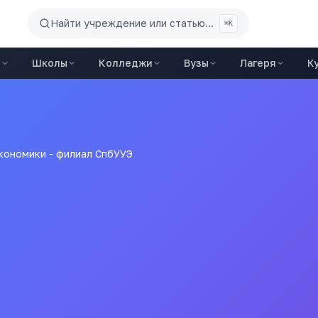
Найти учреждение или статью...
⌘K
ы
Школы
Колледжи
Вузы
Лагеря
К
кономики - филиал СпбУУЭ
 экономики - филиал Сп
зы
города