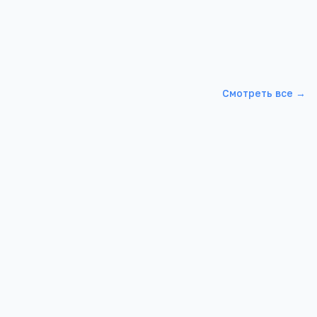
Смотреть все →
о-
АФ РМАТ
 (БИОР)
Алтайский край, г. Барнаул,Папанинцев д.
115
154А
1 710