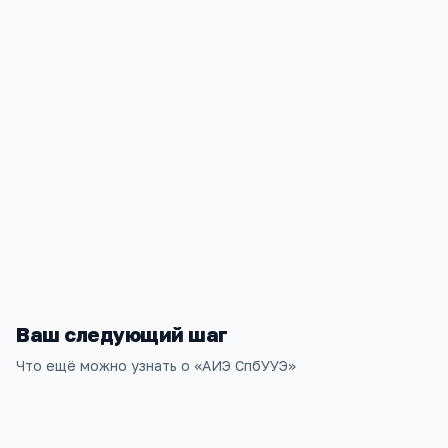
38.03.01
Контакты
Алтайский край, г. Барнаул,проспект Ленина д. 145
+7(385) 236
…
показать
alt-ime@ab.ru; alt-ime@mail.ru
www.ab.ru
Ваш следующий шаг
Что ещё можно узнать о «
АИЭ СпбУУЭ
»