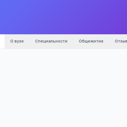
Все
вузы
города
О вузе
Специальности
Общежитие
Отзы
Телефон:
+7(385) 574
…
показать
Телефон:
+7(385) 574
…
показать
Email:
anisimov@rb.asu.ru
Адрес:
Алтайский край, Рубцовск, проспект
имени Ленина, 200 а
Сайт:
www.rb.asu.ru