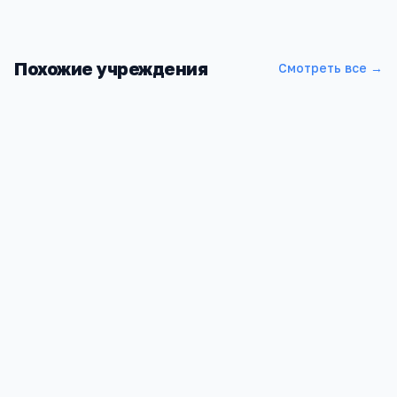
Похожие учреждения
Смотреть все →
РФ УРАО
Алтайский край, г. Рубцовск,пр. Ленина д. 206/2
877