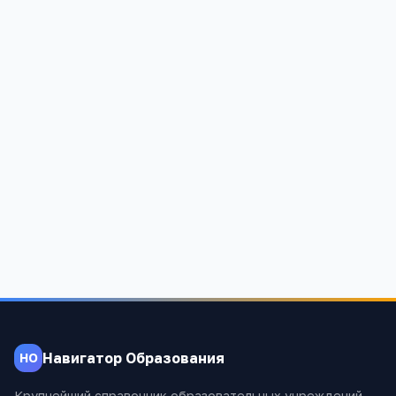
РИИ АлтГТУ
Алтайский край, Рубцовск, Тракторная улица, 2/4/6
2 061
Навигатор Образования
НО
Крупнейший справочник образовательных учреждений