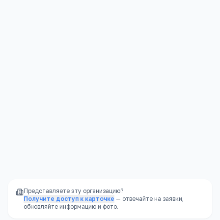
Алтайский край, Рубцовск, проспект имени Ленина, 200 а
Открыть в Яндекс.Картах →
Представляете эту организацию?
Получите доступ к карточке
— отвечайте на заявки,
обновляйте информацию и фото.