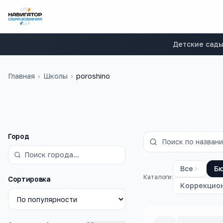
Детские сад
Главная
›
Школы
›
poroshino
Фильтры
Город
Все
Б
Каталоги:
Сортировка
Коррекцио