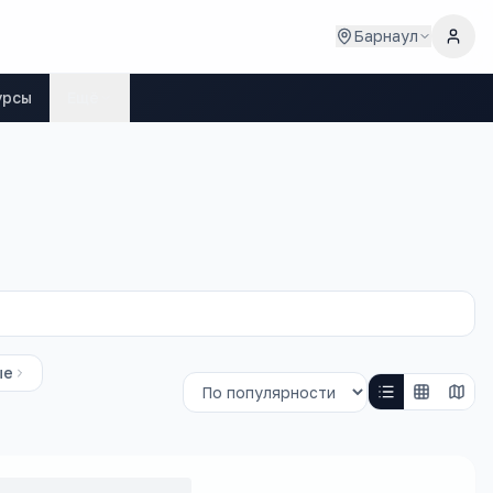
Барнаул
урсы
Ещё
ые