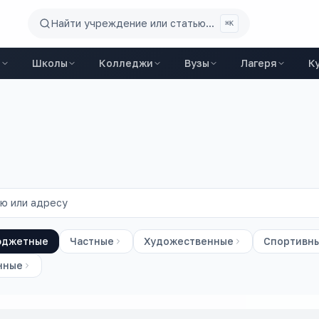
Найти учреждение или статью...
⌘K
ы
Школы
Колледжи
Вузы
Лагеря
К
юджетные
Частные
Художественные
Спортивн
нные