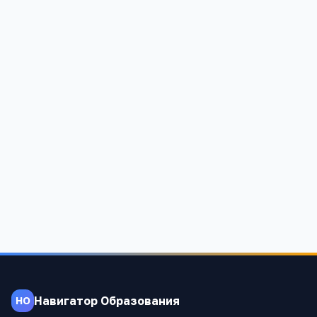
Школа .Целинное
Башкортостан Респ, Хайбуллинский р-н, Целинное с, Ш.
Мухамедьянова, 3, -
1 006
Навигатор Образования
НО