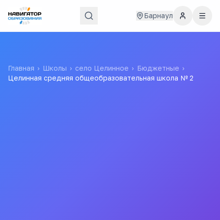
Барнаул
Главная
›
Школы
›
село Целинное
›
Бюджетные
›
Целинная средняя общеобразовательная школа № 2
Целинная средняя
общеобразовательная
школа № 2
Муниципальное Бюджетное Образовательное
Учреждение Дополнительного Образования Детей
Детско-Юношеская Спортивная Школа Целинного Района
Алтайского Края