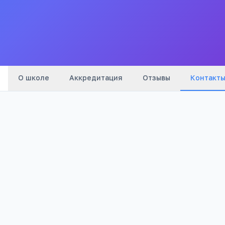
Все
школы
города
О школе
Аккредитация
Отзывы
Контакт
Телефон:
+7(385) 892
…
показать
Email:
krutiha@list.ru
Адрес:
Алтайский край, Крутихинский район,
с.Долганка , ул.Гагарина, 7