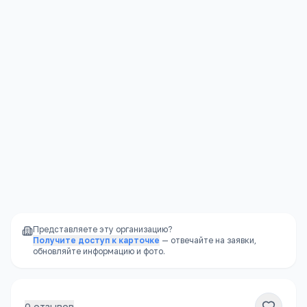
Алтайский край, Крутихинский район, с.Долганка , ул.Гагарина, 7
Открыть в Яндекс.Картах →
Представляете эту организацию?
Получите доступ к карточке
— отвечайте на заявки,
обновляйте информацию и фото.
0
отзывов