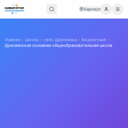
Барнаул
Главная
›
Школы
›
село Дресвянка
›
Бюджетные
›
Дресвянская основная общеобразовательная школа
Дресвянская основная
общеобразовательная
школа
Муниципальное общеобразовательное учреждение
"Дресвянская начальная общеобразовательная школа"
Все
школы