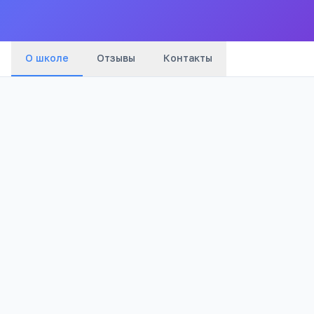
города
О школе
Отзывы
Контакты
Бюджетный
1 171
Тип
Просмотров
Полезно родителям
РЕКЛАМА
школьников
Телефона меньше, а оценки лучше