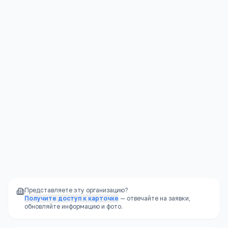
Социализация
—
большой разнообразный
коллектив
Юридическая защита
—
права ребёнка
защищены законом
Стабильность
—
школа не закроется из-за
финансовых проблем владельца
Доступность
—
школы есть в каждом
районе, часто в шаговой доступности
Представляете эту организацию?
Получите доступ к карточке
— отвечайте на заявки,
обновляйте информацию и фото.