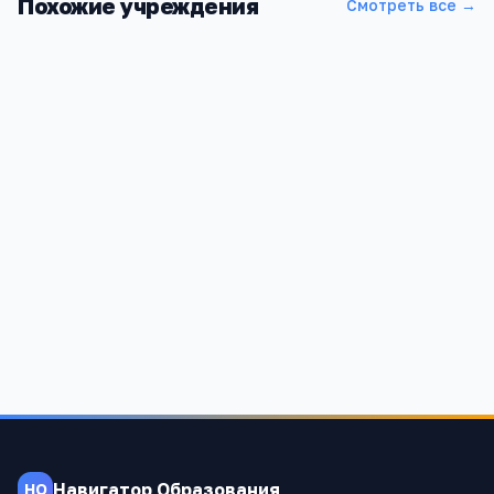
Похожие учреждения
Смотреть все →
Дресвянская основная общеобразовательная школа
Новосибирская область, Маслянинский район, с. Дресвянка
908
Навигатор Образования
НО