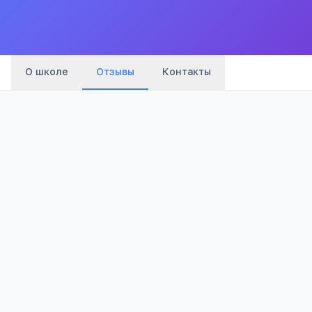
Все
школы
города
О школе
Отзывы
Контакты
Оценка:
Я согласен(а) на обработку моих персональных данных и
публикацию отзыва после модерации в соответствии с