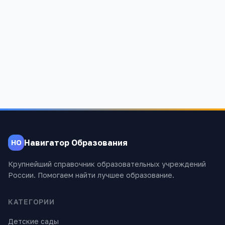
Ельцовская средняя общеобразовательная школа
Алтайский край, Ельцовский район, с. Ельцовка, ул. Садовая,
32,
1 328
Навигатор Образования
НО
Крупнейший справочник образовательных учреждений
России. Помогаем найти лучшее образование.
КАТЕГОРИИ
Детские сады