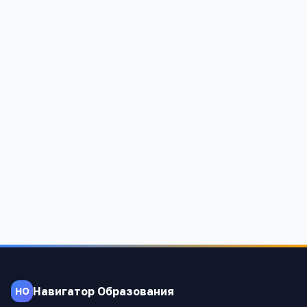
Гляденская начальная общеобразовательная школа
№ 3
Алтайский край, Благовещенский район, с. Глядень-3,
ул.Олимпийская.
935
Навигатор Образования
НО