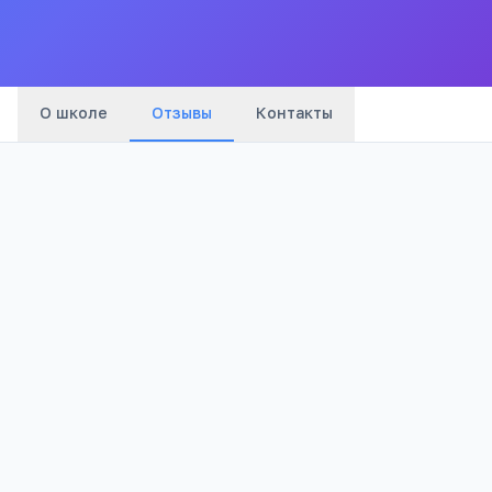
Все
школы
города
О школе
Отзывы
Контакты
Оценка:
Я согласен(а) на обработку моих персональных данных и
публикацию отзыва после модерации в соответствии с