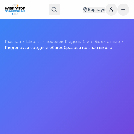
Барнаул
Главная
›
Школы
›
поселок Глядень 1-й
›
Бюджетные
›
Гляденская средняя общеобразовательная школа
Гляденская средняя
общеобразовательная
школа
Муниципальное Бюджетное Образовательное
Учреждение "гляденская Средняя Общеобразовательная
Школа" Благовещенского Района Алтайского Края