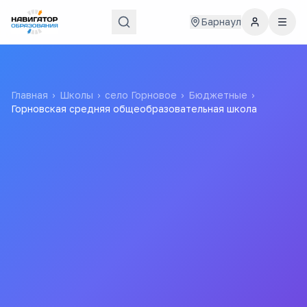
Барнаул
Главная
›
Школы
›
село Горновое
›
Бюджетные
›
Горновская средняя общеобразовательная школа
Горновская средняя
общеобразовательная
школа
муниципальное бюджетное общеобразовательное
учреждение «Горновская средняя общеобразовательная
школа»