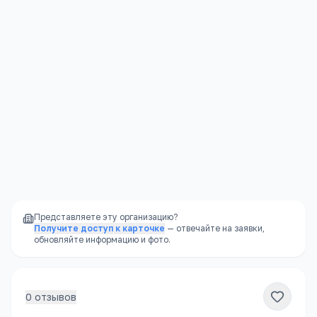
Я согласен(а) на обработку моих персональных данных и
публикацию отзыва после модерации в соответствии с
Политикой конфиденциальности
.
Отправить
Представляете эту организацию?
Получите доступ к карточке
— отвечайте на заявки,
обновляйте информацию и фото.
0
отзывов