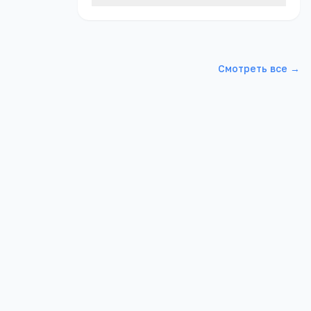
Смотреть все →
Школа 2
ий р-н,
Алтайский край, Благовещенский р-н,
Благовещенка рп, Урицкого, 2, -
1 410