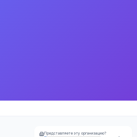
умственноотсталых
ными возможностями здоровья «Бийская
 отклонениями в развитии Бийская специальная
Представляете эту организацию?