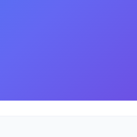
кола-интернат № 1 для 
е учреждение для обучающихся, воспитанников с ограничен
разовательное учреждение для обучающихся воспитанников с
 для умственноотсталых детей
Все
школы
города