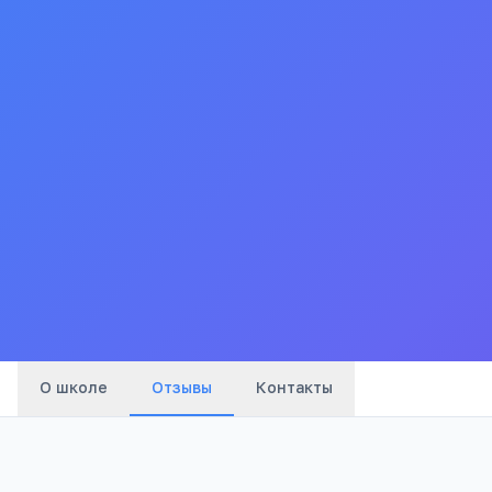
общеобразовательная ш
детей
краевое государственное бюджетное общеобразовательно
общеобразовательная школа–интернат №1»
Краевое государственное специальное (коррекционное) об
(коррекционная) общеобразовательная школаинтернат № 1
О школе
Отзывы
Контакты