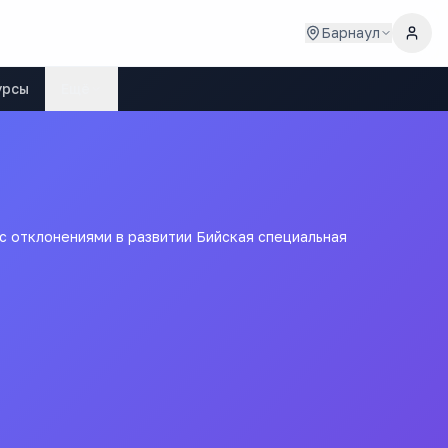
Барнаул
урсы
Ещё
 отклонениями в развитии Бийская специальная
ционное)
воспитанников с
(коррекционная)