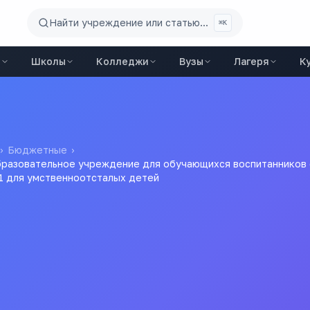
Найти учреждение или статью...
⌘K
ы
Школы
Колледжи
Вузы
Лагеря
К
›
Бюджетные
›
разовательное учреждение для обучающихся воспитанников с
1 для умственноотсталых детей
ое специальное (коррек
дение для обучающихся 
ии Бийская специальная 