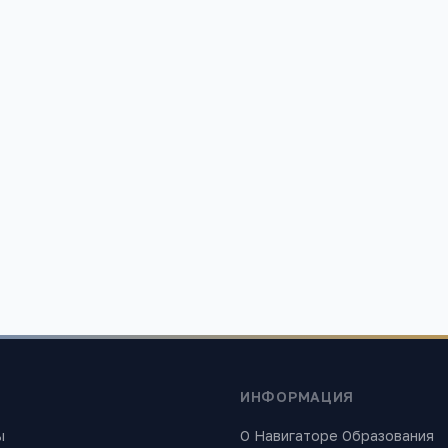
ская средняя
Благовещенская средняя
овательная школа № 2
общеобразовательная шко
рай, Благовещенский район,
Алтайский край, Благовещенск
щенка, ул.Урицкого, 2.
р.п.Благовещенка, Ленина, 82.
1 845
ИНФОРМАЦИЯ
ы
О Навигаторе Образования