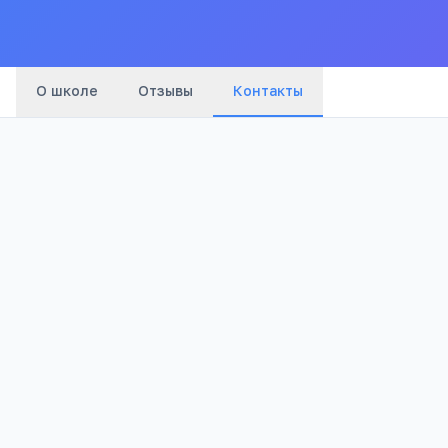
О школе
Отзывы
Контакты
Телефон:
+7(385) 902
…
показать
Адрес:
Алтайский край, Кытмановский район, с. Петру