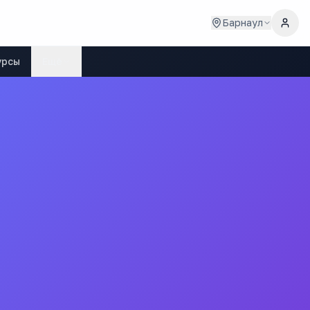
Барнаул
урсы
Ещё
 школа