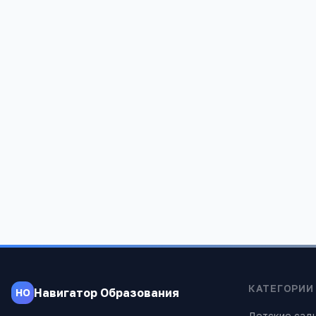
Алтайский край, Кытмановский район, с. Петрушиха, ул. Строителей,
КАТЕГОРИИ
Навигатор Образования
НО
Детские сад