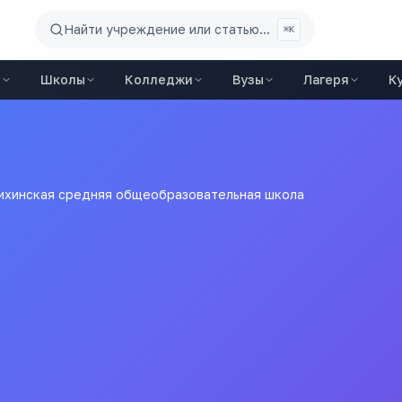
Найти учреждение или статью...
⌘K
ы
Школы
Колледжи
Вузы
Лагеря
К
хинская средняя общеобразовательная школа
яя общеобразовательная
е Петрушихинская основная общеобразовательная школа
Все
школы
города