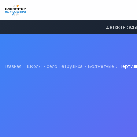
Детские сад
Главная
›
Школы
›
село Петрушиха
›
Бюджетные
›
Пертуши
Пертушихинская средн
Муниципальное казенное общеобразовательное учреждени