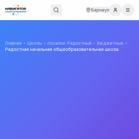
Барнаул
Главная
›
Школы
›
поселок Радостный
›
Бюджетные
›
Радостная начальная общеобразовательная школа
Радостная начальная
общеобразовательная
школа
Муниципальное казенное общеобразовательное
учреждение "Радостная основная общеобразовательная
школа" Крутихинского района Алтайского края