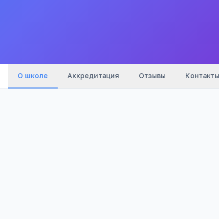
Все
школы
города
О школе
Аккредитация
Отзывы
Контакт
Бюджетный
949
Тип
Просмотров
Полезно родителям
РЕКЛАМА
школьников