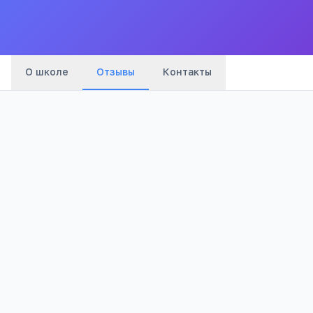
Все
школы
города
О школе
Отзывы
Контакты
Оценка:
Я согласен(а) на обработку моих персональных данных и
публикацию отзыва после модерации в соответствии с