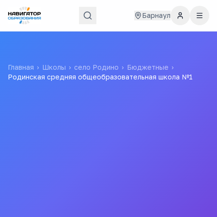
Барнаул
Главная
›
Школы
›
село Родино
›
Бюджетные
›
Родинская средняя общеобразовательная школа №1
Родинская средняя
общеобразовательная
школа №1
Муниципальное Бюджетное Общеобразовательное
Учреждение "родинская Средняя Общеобразовательная
Школа №1" Родинского Района Алтайского Края