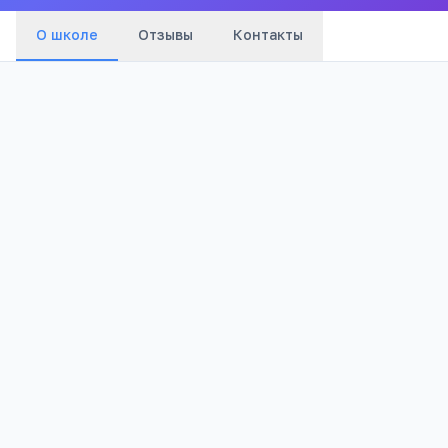
О школе
Отзывы
Контакты
686
Просмотров
Полезно родителям
РЕКЛАМА
школьников
Телефона меньше, а оценки лучше
Бесплатный 5-дневный онлайн-марафон
Шамиля Ахмадуллина для родителей