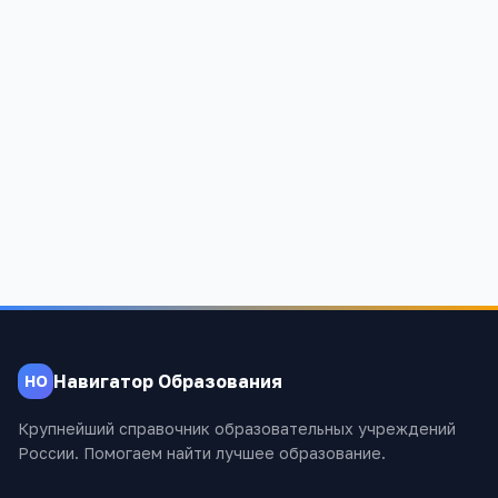
Гавриловская основная общеобразовательная
школа
Алтайский край, Заринский район, Заринск, Школьная улица,
20
878
Навигатор Образования
НО
Крупнейший справочник образовательных учреждений
России. Помогаем найти лучшее образование.