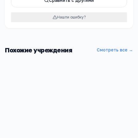
Сравнить с другими
Нашли ошибку?
Похожие учреждения
Смотреть все →
Бригантина
Алтайский край, г. Заринск, пр.Строителей, 22/1
1
1 833