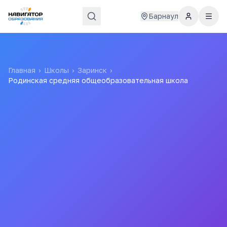
Барнаул
Главная
›
Школы
›
Заринск
›
Родинская средняя общеобразовательная школа
Родинская средняя
общеобразовательная
школа
Все
школы
города