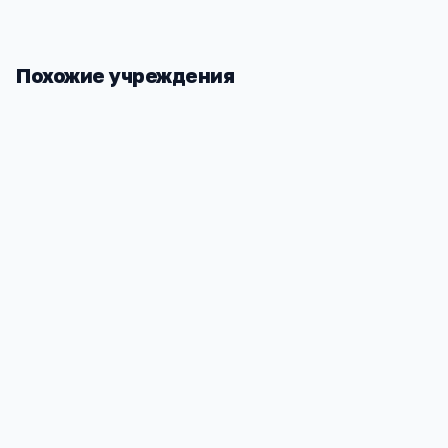
Похожие учреждения
Волчихинская начальная
общеобразовательная школа
Нижегородская область, Сосновский район,
деревня Волчиха, улица Ленина, дом 1 а
673