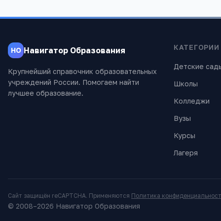
КАТЕГОРИИ
Навигатор Образования
НО
Детские сад
Крупнейший справочник образовательных
учреждений России. Помогаем найти
Школы
лучшее образование.
Колледжи
Вузы
Курсы
Лагеря
Сайт защищён reCAPTCHA. Применяются
Политика конфиденциальнос
© 2008–
2026
Навигатор Образования