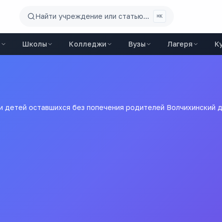
Найти учреждение или статью...
⌘K
ы
Школы
Колледжи
Вузы
Лагеря
К
и детей оставшихся без попечения родителей Волчихинский 
 и детей оставшихся без
 дом
лей Волчихинский детский дом
колы
города