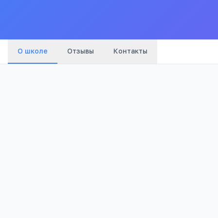
О школе
Отзывы
Контакты
1 445
Просмотров
Полезно родителям школьников
Телефона меньше, а оценки лучше
Бесплатный 5-дневный онлайн-марафон Шамил
школьников: как сократить время в гаджетах 