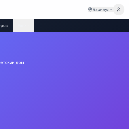
Барнаул
урсы
Ещё
детский дом
 попечения родителей