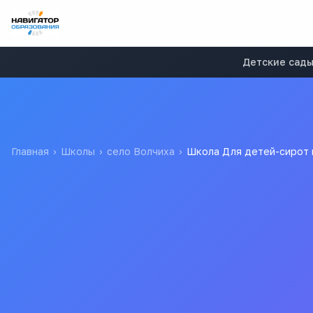
Детские сад
Главная
›
Школы
›
село Волчиха
›
Школа Для детей-сирот 
Школа Для детей-сирот
Волчихинский детский
Для детейсирот и детей оставшихся без попечения родите
Все
ш