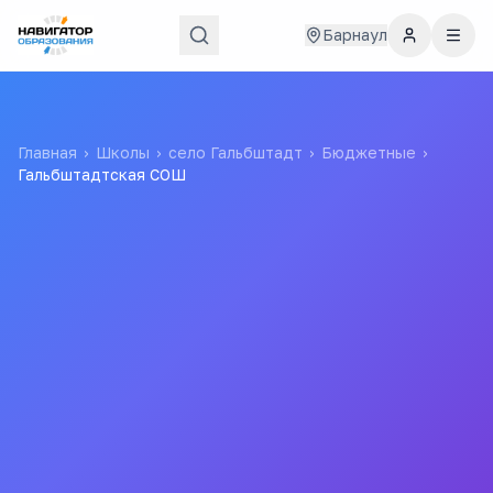
Барнаул
Главная
›
Школы
›
село Гальбштадт
›
Бюджетные
›
Гальбштадтская СОШ
Гальбштадтская СОШ
Муниципальное Бюджетное Общеобразовательное
Учреждение "гальбштадтская Средняя
Общеобразовательная Школа"
Все
школы
города