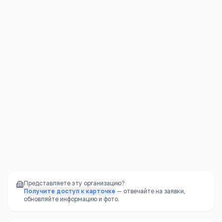
Социализация
—
большой разнообразный
коллектив
Юридическая защита
—
права ребёнка
защищены законом
Стабильность
—
школа не закроется из-за
финансовых проблем владельца
Доступность
—
школы есть в каждом
районе, часто в шаговой доступности
Представляете эту организацию?
Получите доступ к карточке
— отвечайте на заявки,
обновляйте информацию и фото.