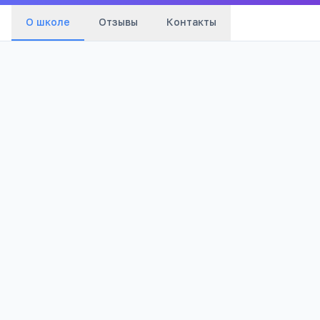
О школе
Отзывы
Контакты
Бюджетный
1 116
Тип
Просмотров
Полезно родителям
РЕКЛАМА
школьников
Телефона меньше, а оценки лучше
Бесплатный 5-дневный онлайн-марафон
Шамиля Ахмадуллина для родителей