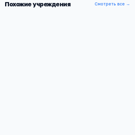
Похожие учреждения
Смотреть все →
Дши Им. А.п.лымарева
Алтайский край, Гальбштадт с, Октябрьская ул, 12
1 067