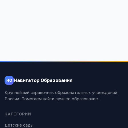
Гальбштадтская средняя общеобразовательная
школа
Алтайский край, Немецкий национальный район,
с.Гальбштадт, ул. Тракторная, 15
1 115
Навигатор Образования
НО
Крупнейший справочник образовательных учреждений
России. Помогаем найти лучшее образование.
КАТЕГОРИИ
Детские сады