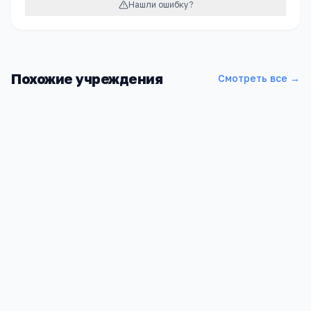
Нашли ошибку?
Похожие учреждения
Смотреть все →
Леньковская средняя общеобразовательная школа
№ 2
Алтайский край, Благовещенский район, с. Леньки,
ул.Говорова, 29.
1 411