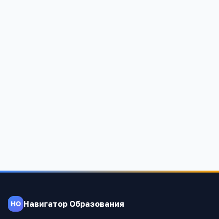
Леньковская средняя общеобразовательная школа
№ 1
Алтайский край, Благовещенский район, с.Леньки, ул.Ленина,
17.
1 298
Навигатор Образования
НО