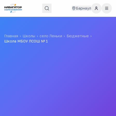
Барнаул
Главная
›
Школы
›
село Леньки
›
Бюджетные
›
Школа МБОУ ЛСОШ № 1
Школа МБОУ ЛСОШ № 1
Муниципальное Бюджетное Образовательное
Учреждение "леньковская Средняя
Общеобразовательная Школа № 1" Благовещенского
Района Алтайского Края
Все
школы
города