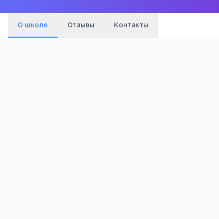
О школе
Отзывы
Контакты
Бюджетный
1 316
Тип
Просмотров
Полезно родителям
РЕКЛАМА
школьников
Телефона меньше, а оценки лучше
Бесплатный 5-дневный онлайн-марафон