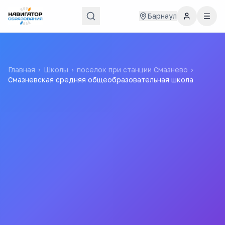
Барнаул
Главная
›
Школы
›
поселок при станции Смазнево
›
Смазневская средняя общеобразовательная школа
Смазневская средняя
общеобразовательная
школа
Все
школы
города