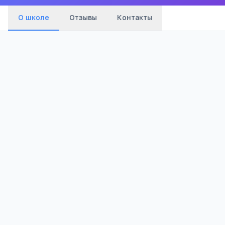
О школе
Отзывы
Контакты
839
Просмотров
Полезно родителям
РЕКЛАМА
школьников
Телефона меньше, а оценки лучше
Бесплатный 5-дневный онлайн-марафон
Шамиля Ахмадуллина для родителей