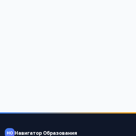
Солоновская средняя общеобразовательная школа
Алтайский край, Смоленский район, с. Солоновка, ул.
Советская, 64
1 088
Навигатор Образования
НО