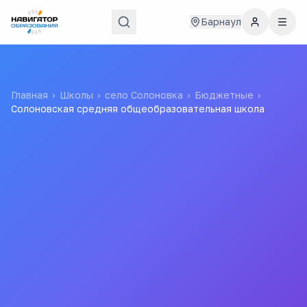
Барнаул
Главная
›
Школы
›
село Солоновка
›
Бюджетные
›
Солоновская средняя общеобразовательная школа
Солоновская средняя
общеобразовательная
школа
Муниципальное Казенное Общеобразовательное
Учреждение "солоновская Средняя Школа Им. Н.а.
Сартина" Волчихинского Района Алтайского Края