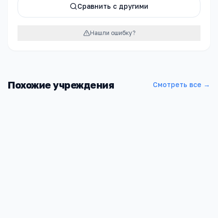
Сравнить с другими
Нашли ошибку?
Похожие учреждения
Смотреть все →
Солоновская средняя общеобразовательная школа
Алтайский край, Новичихинский район, с. Солоновка, ул.
Школьная, 1
788