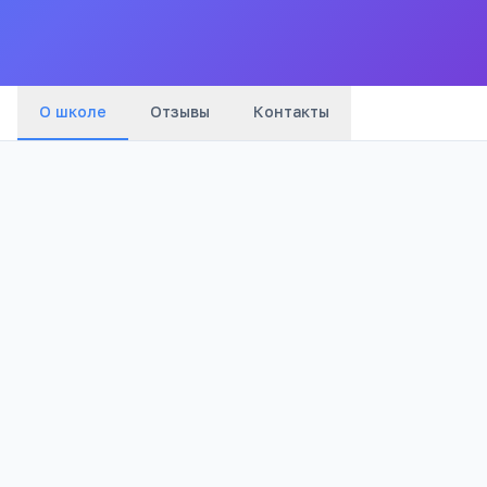
Все
школы
города
О школе
Отзывы
Контакты
Бюджетный
1 017
Тип
Просмотров
Полезно родителям
РЕКЛАМА
школьников