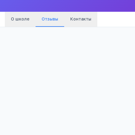
О школе
Отзывы
Контакты
Оценка:
Я согласен(а) на обработку моих персональных данных и
публикацию отзыва после модерации в соответствии с
Политикой конфиденциальности
.