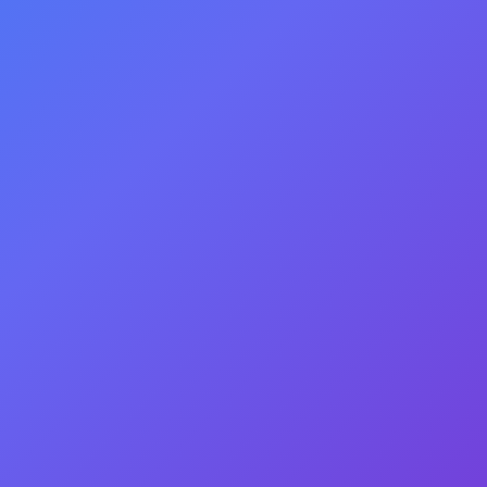
воспитанников с
отклонениями в развитии
Бийская специальная
(коррекционная)
общеобразовательная
школа-интернат для
слепых слабовидящих и
поздноослепших
Специальное (коррекционное) для обучающихся
воспитанников с отклонениями в развитии Бийская
специальная (коррекционная) общеобразовательная
школаинтернат для слепых слабовидящих и
поздноослепших
Все
школы
города