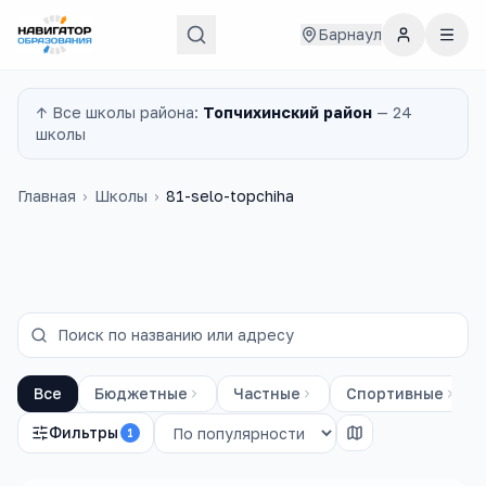
Барнаул
↑ Все
школы
района:
Топчихинский район
—
24
школы
Главная
›
Школы
›
81-selo-topchiha
Все
Бюджетные
Частные
Спортивные
Фильтры
1