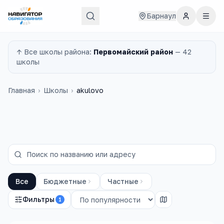
Барнаул
↑ Все
школы
района:
Первомайский район
—
42
школы
Главная
›
Школы
›
akulovo
Все
Бюджетные
Частные
Фильтры
1