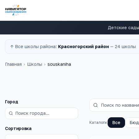
Детские сад
↑ Все
школы
района:
Красногорский район
—
24 школы
Главная
›
Школы
›
souskaniha
Фильтры
Город
Все
Бюд
Каталоги:
Сортировка