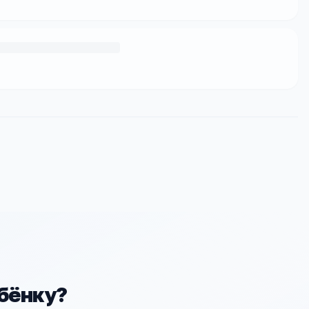
ебёнку?