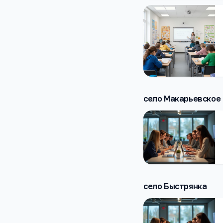
село Макарьевское
село Быстрянка