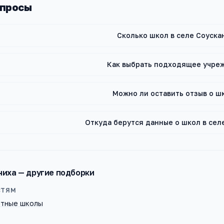
опросы
Сколько школ в селе Соуска
Как выбрать подходящее учре
Можно ли оставить отзыв о ш
Откуда берутся данные о школ в сел
ниха
— другие подборки
СТЯМ
стные школы