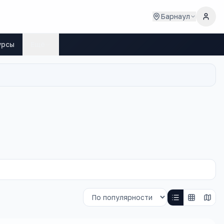
Барнаул
урсы
Ещё