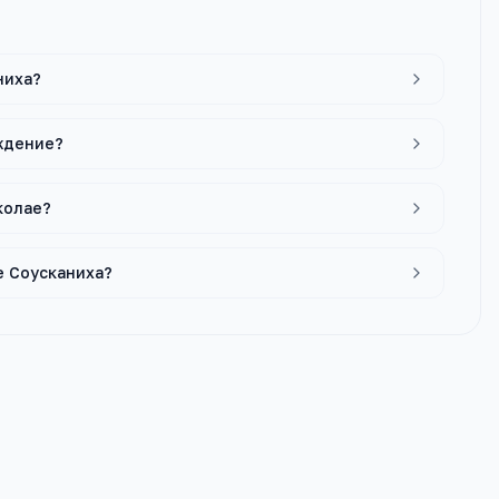
ниха?
ждение?
колае?
е Соусканиха?