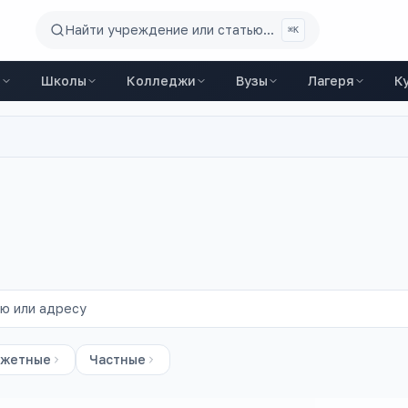
Найти учреждение или статью...
⌘K
ы
Школы
Колледжи
Вузы
Лагеря
К
жетные
Частные