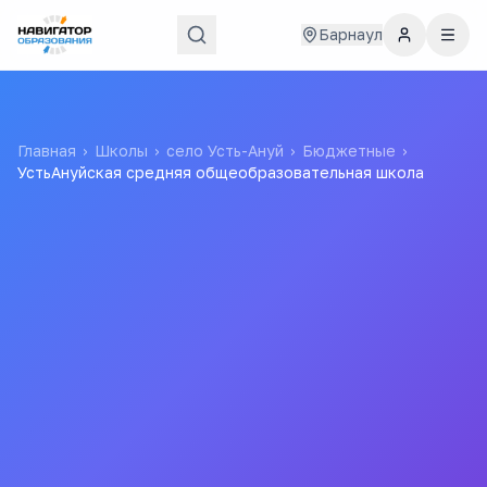
Барнаул
Главная
›
Школы
›
село Усть-Ануй
›
Бюджетные
›
УстьАнуйская средняя общеобразовательная школа
УстьАнуйская средняя
общеобразовательная
школа
Муниципальное Казенное Общеобразовательное
Учреждение "усть-Ануйская Общеобразовательная
Средняя (Полная) Школа"