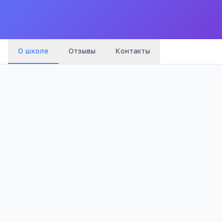
Все
школы
города
О школе
Отзывы
Контакты
Бюджетный
970
Тип
Просмотров
Полезно родителям
РЕКЛАМА
школьников