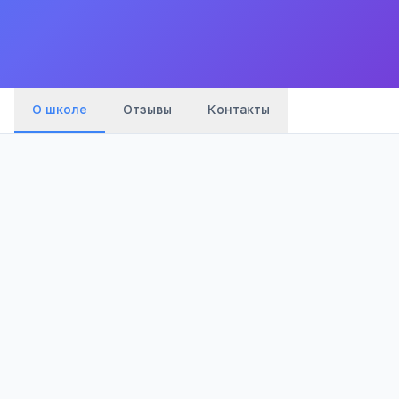
Все
школы
города
О школе
Отзывы
Контакты
Бюджетный
1 046
Тип
Просмотров
Полезно родителям
РЕКЛАМА
школьников