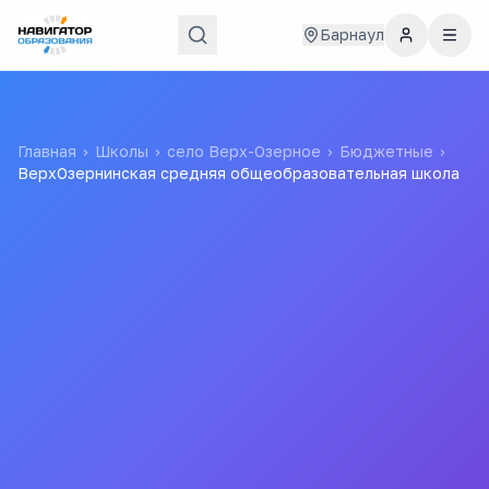
Барнаул
Главная
›
Школы
›
село Верх-Озерное
›
Бюджетные
›
ВерхОзернинская средняя общеобразовательная школа
ВерхОзернинская средняя
общеобразовательная
школа
Муниципальное Казенное Общеобразовательное
Учреждение "верх-Озернинская Общеобразовательная
Средняя (Полная) Школа"