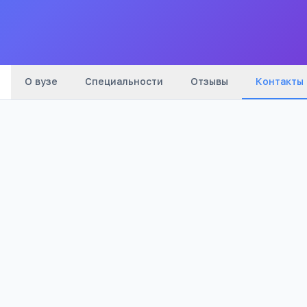
Все
вузы
города
О вузе
Специальности
Отзывы
Контакты
Телефон:
+7(385) 441
…
показать
Телефон:
+7(385) 441
…
показать
Телефон:
+7(385) 441
…
показать
Email:
rektor@bigpi.biysk.ru
Адрес:
Алтайский край, Бийский район, Бийск,
улица Короленко, 53
Сайт:
www.bigpi.biysk.ru