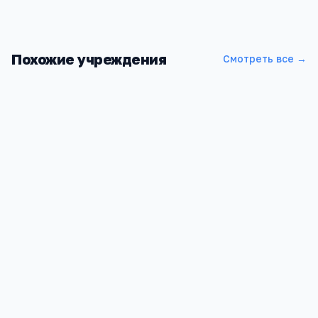
Похожие учреждения
Смотреть все →
Алтайский институт финансового управления
Барнаул, Ползунова 21
5
1
2 027