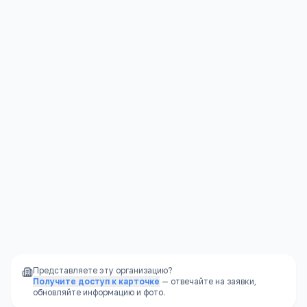
Алтайский край, Бийский район, Бийск, улица Короленко, 53
Открыть в Яндекс.Картах →
Представляете эту организацию?
Получите доступ к карточке
— отвечайте на заявки,
обновляйте информацию и фото.