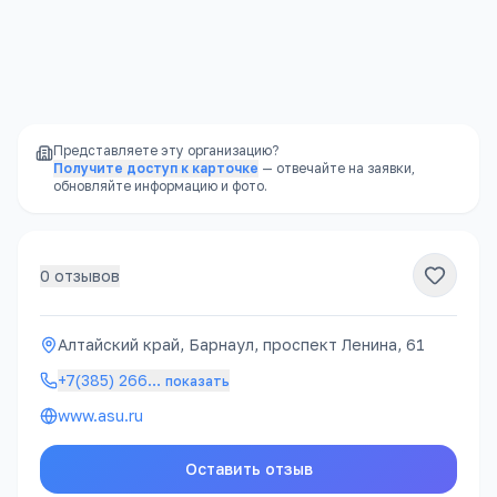
+7(385) 266
…
показать
rector@asu.ru
www.asu.ru
Представляете эту организацию?
Получите доступ к карточке
— отвечайте на заявки,
обновляйте информацию и фото.
0
отзывов
Алтайский край, Барнаул, проспект Ленина, 61
+7(385) 266
…
показать
www.asu.ru
Оставить отзыв