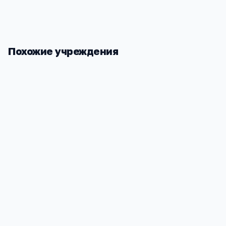
Похожие учреждения
Алтайский институт финансового
АГМУ
управления
Алтайский к
40
Барнаул, Ползунова 21
1
5 273
5
1
2 036