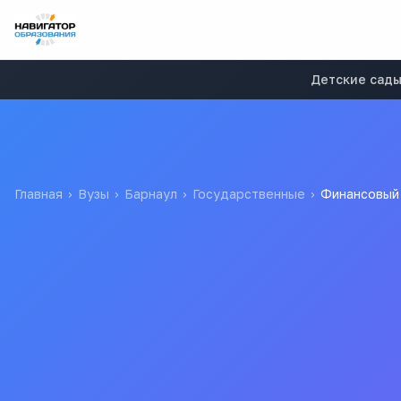
Детские сад
Главная
›
Вузы
›
Барнаул
›
Государственные
›
Финансовый 
Финансовый университе
Филиал Финуниверситета в г. Барнауле
Нет данных
Барнаульский филиал Финансового университета при Прав
Все
вузы
г