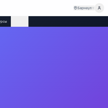
Барнаул
урсы
Ещё
- филиал в г. Барнаул