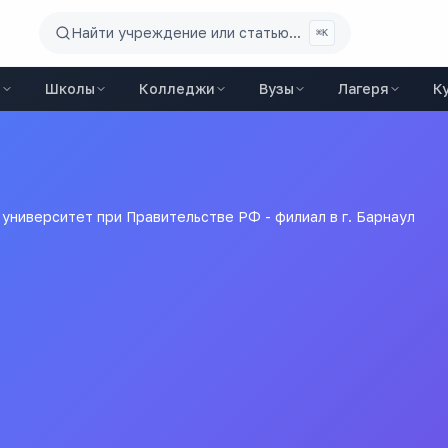
Найти учреждение или статью...
⌘K
ы
Школы
Колледжи
Вузы
Лагеря
К
университет при Правительстве РФ - филиал в г. Барнаул
т при Правительстве РФ 
ительстве Российской Федерации
орода