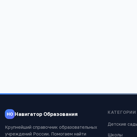
АИЭ СпбУУЭ
АИТиП Ати
Алтайский край, г. Барнаул,проспект Ленина
Алтайский к
д. 145
836
1 292
КАТЕГОРИИ
Навигатор Образования
НО
Детские сад
Крупнейший справочник образовательных
учреждений России. Помогаем найти
Школы