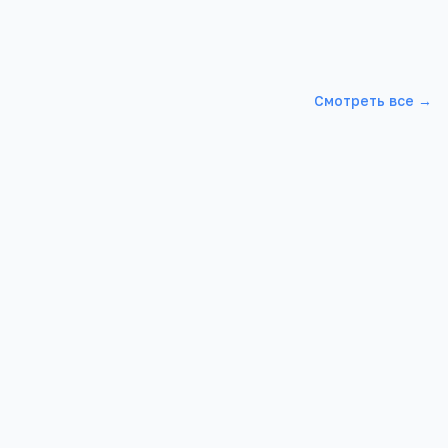
Смотреть все →
о-
АФ РМАТ
 (БИОР)
Алтайский край, г. Барнаул,Папанинцев д.
115
154А
1 717