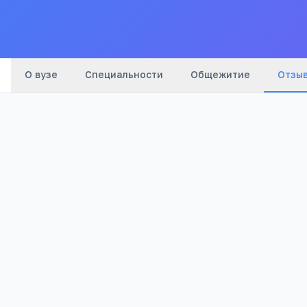
О вузе
Специальности
Общежитие
Отзы
Оценка:
Я согласен(а) на обработку моих персональных данных и публик