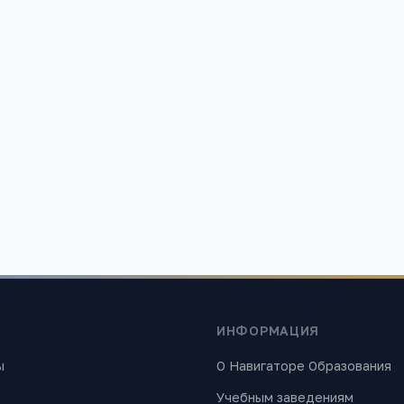
СО
Филиал МПСУ в г. Барнауле
Алтайского кра
рай, г. Барнаул,Проезд 9 мая д. 8
Алтайский край, г. Барнаул,Лен
893
ИНФОРМАЦИЯ
ы
О Навигаторе Образования
Учебным заведениям