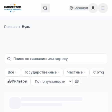
Барнаул
Главная
›
Вузы
Все
Государственные
Частные
С отсрочк
Фильтры