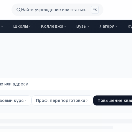
Найти учреждение или статью...
⌘K
ы
Школы
Колледжи
Вузы
Лагеря
К
зовый курс
Проф. переподготовка
Повышение ква