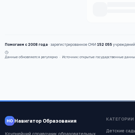
Каталог
курсы
Помогаем с 2008 года
·
зарегистрированное СМИ
·
152 055
учреждений 
Данные обновляются регулярно
·
Источник: открытые государственные данн
КАТЕГОРИИ
Навигатор Образования
НО
Детские сад
Крупнейший справочник образовательных