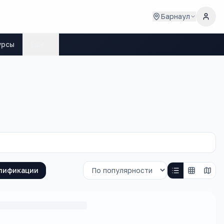
Барнаул
урсы
Ещё
лификации