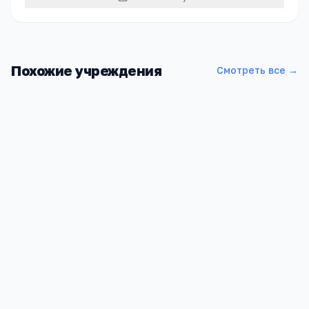
Похожие учреждения
Смотреть все →
Гимназия №79
Алтайский край, Барнаул г, улица Г. Исакова, 227, -
4.3
7
7 753