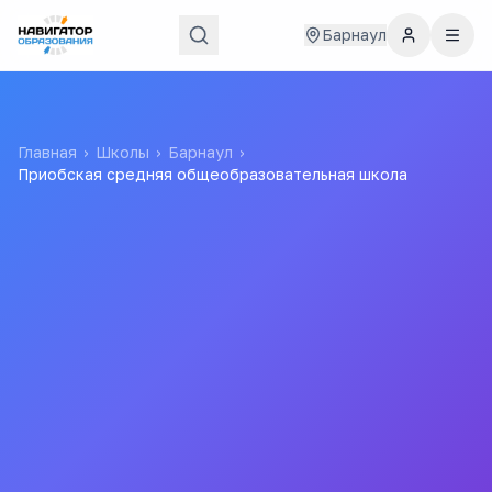
Барнаул
Главная
›
Школы
›
Барнаул
›
Приобская средняя общеобразовательная школа
Приобская средняя
общеобразовательная
школа
Все
школы
города