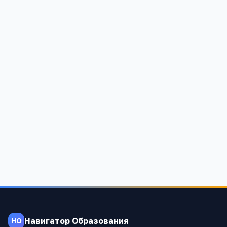
3.7
3
7 402
Лицей №2
Алтайский край, Барнаул г, улица Аванесова, 134
3
4 456
Навигатор Образования
НО