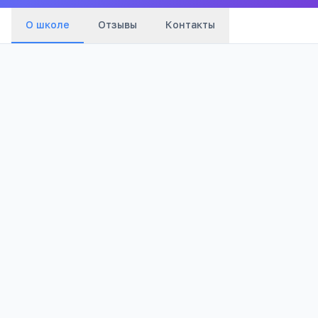
О школе
Отзывы
Контакты
671
Просмотров
Полезно родителям
РЕКЛАМА
школьников
Телефона меньше, а оценки лучше
Бесплатный 5-дневный онлайн-марафон
Шамиля Ахмадуллина для родителей