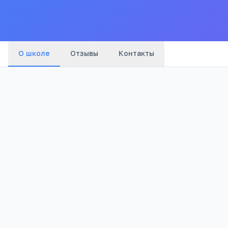
О школе
Отзывы
Контакты
1 101
Просмотров
Полезно родителям школьников
Телефона меньше, а оценки лучше
Бесплатный 5-дневный онлайн-марафон Шамил
школьников: как сократить время в гаджетах 