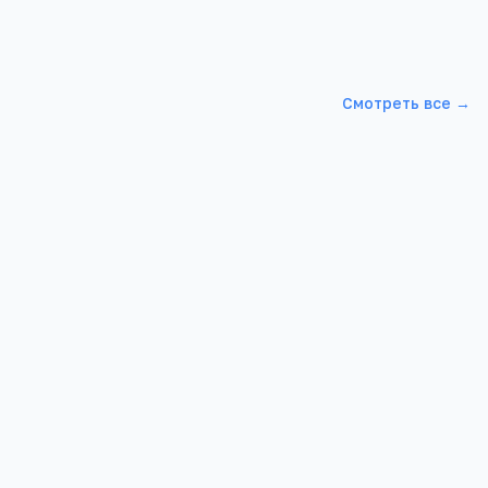
Смотреть все →
Школа КГБОУ НПО "ПЛ № 51"
 30 лет
Алтайский край, Тальменский р-н,
Тальменка рп, Кирова, 19, -
896