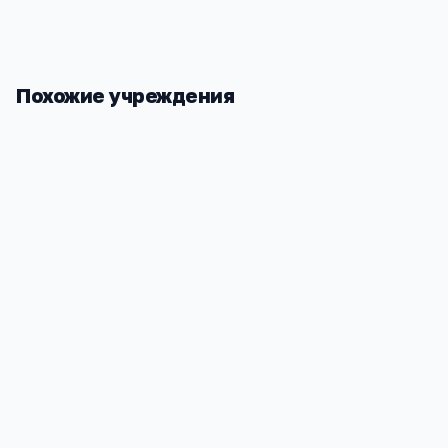
Похожие учреждения
Тальменская СОШ №2
Тальменск
Алтайский край, Тальменка рп, 60 лет СССР
Алтайский к
ул, 3
78
642
799