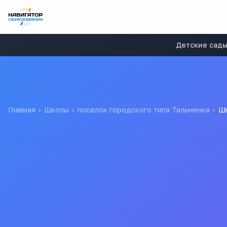
Детские сад
Главная
›
Школы
›
поселок городского типа Тальменка
›
Шк
Школа Для детей-сирот
Тальменский санаторны
Для детейсирот и детей оставшихся без попечения родите