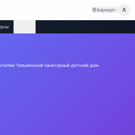
Барнаул
урсы
Ещё
ителей Тальменский санаторный детский дом
 попечения родителей