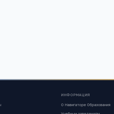
ая СОШ №3
Тальменская СОШ №5
рай, Тальменский р-н,
Алтайский край, Тальменский 
п, 30 лет ВЛКСМ ул, 17, -
Тальменка рп, Парковая ул, 21,
1 461
ИНФОРМАЦИЯ
ы
О Навигаторе Образования
Учебным заведениям