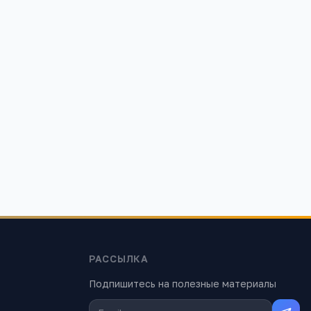
Тальменская специальная
коррекционная школа
р-н,
 -
Алтайский край, Тальменский район,
р.п.Тальменка, ул. Чернышевского 29
1 180
РАССЫЛКА
Подпишитесь на полезные материалы