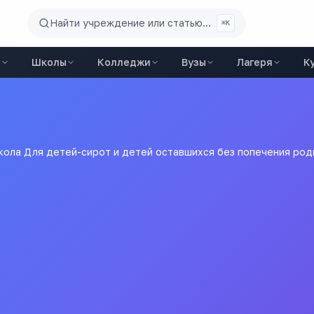
Найти учреждение или статью...
⌘K
ы
Школы
Колледжи
Вузы
Лагеря
К
ола Для детей-сирот и детей оставшихся без попечения род
 и детей оставшихся без
й детский дом
лей Тальменский санаторный детский дом
Все
школы
города