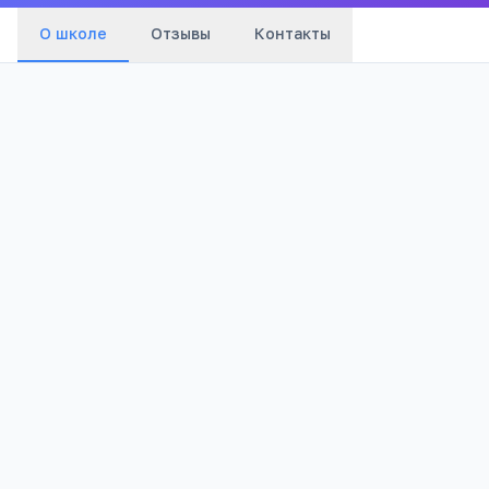
О школе
Отзывы
Контакты
Бюджетный
919
Тип
Просмотров
Полезно родителям
РЕКЛАМА
школьников
Телефона меньше, а оценки лучше
Бесплатный 5-дневный онлайн-марафон
Шамиля Ахмадуллина для родителей