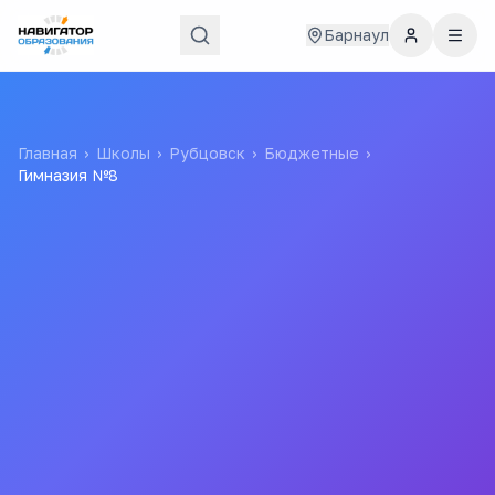
Барнаул
Главная
›
Школы
›
Рубцовск
›
Бюджетные
›
Гимназия №8
Гимназия №8
Муниципальное Бюджетное Общеобразовательное
Учреждение "гимназия №8" Города Рубцовска Алтайского
Края
Все
школы
города