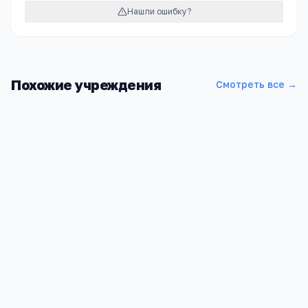
Нашли ошибку?
Похожие учреждения
Смотреть все →
Гимназия Планета Детства
Алтайский край, Рубцовск, Делегатский переулок, 1
5
2
3 049