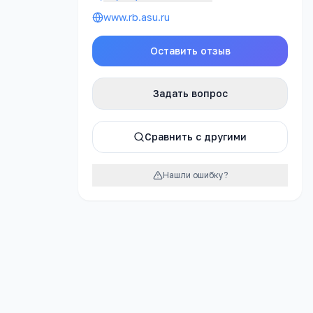
www.rb.asu.ru
Оставить отзыв
Задать вопрос
иёма», 2025 г.
Сравнить с другими
12.0
за
5
лет
Нашли ошибку?
.2
24