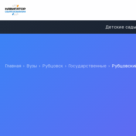
Детские сад
Главная
›
Вузы
›
Рубцовск
›
Государственные
›
Рубцовский
Рубцовский институт (
университета
РИ АГУ