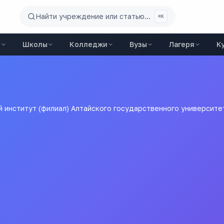
Найти учреждение или статью...
⌘K
ы
Школы
Колледжи
Вузы
Лагеря
К
 институт (филиал) Алтайского государственного университе
филиал) Алтайского госу