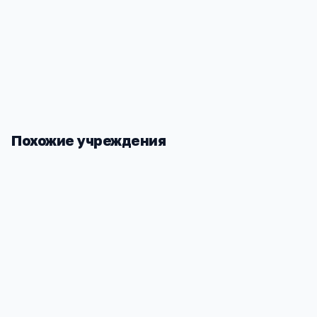
Похожие учреждения
РФ УРАО
РИИ АлтГТ
Алтайский край, г. Рубцовск,пр. Ленина д.
Алтайский к
206/2
улица, 2/4/