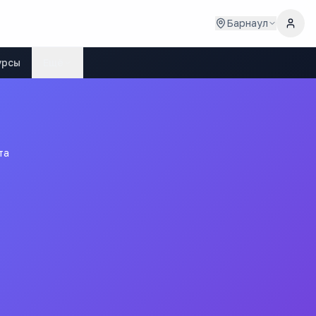
Барнаул
урсы
Ещё
та
дарственного