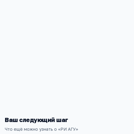
Психология
37.03.01
Экономика
38.03.01
Контакты
Алтайский край, Рубцовск, проспект имени Ленина, 20
+7(385) 574
…
показать
anisimov@rb.asu.ru
www.rb.asu.ru
Ваш следующий шаг
Что ещё можно узнать о «
РИ АГУ
»