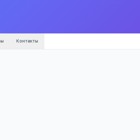
Все
вузы
города
вы
Контакты
1 920
Просмотров