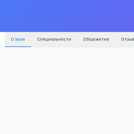
О вузе
Специальности
Общежитие
Отзы
1973
Бюджетный
Год основания
Тип
Входит в образовательный комплекс
5
подразделений
Алтайский государственный университет
Вуз
· Перейти →